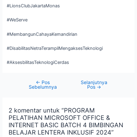
#LionsClubJakartaMonas
#WeServe
#MembangunCahayaKemandirian
#DisabilitasNetraTerampilMengaksesTeknologi
#AksesbilitasTeknologiCerdas
←
Pos
Selanjutnya
Navigasi
Sebelumnya
Pos
→
pos
2 komentar untuk “PROGRAM
PELATIHAN MICROSOFT OFFICE &
INTERNET BASIC BATCH 4 BIMBINGAN
BELAJAR LENTERA INKLUSIF 2024”