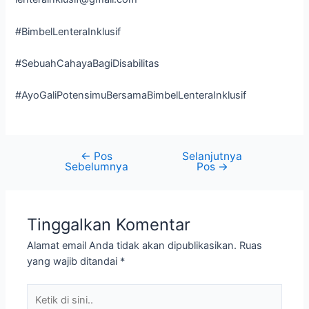
#BimbelLenteraInklusif
#SebuahCahayaBagiDisabilitas
#AyoGaliPotensimuBersamaBimbelLenteraInklusif
←
Pos
Selanjutnya
Navigasi
Sebelumnya
Pos
→
pos
Tinggalkan Komentar
Alamat email Anda tidak akan dipublikasikan.
Ruas
yang wajib ditandai
*
Ketik
di