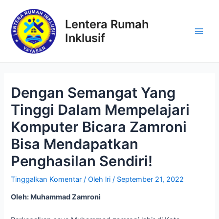
Lewati
ke
Lentera Rumah
konten
Inklusif
Main
Men
Dengan Semangat Yang
Tinggi Dalam Mempelajari
Komputer Bicara Zamroni
Bisa Mendapatkan
Penghasilan Sendiri!
Tinggalkan Komentar
/ Oleh
lri
/
September 21, 2022
Oleh: Muhammad Zamroni