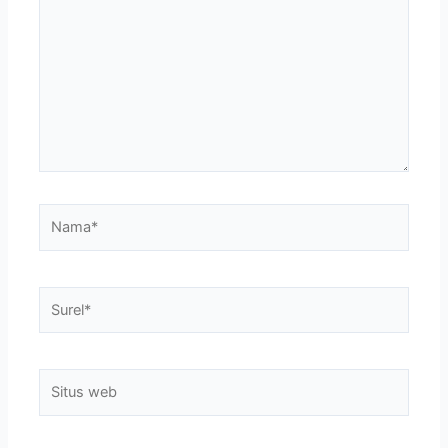
sini..
Nama*
Surel*
Situs
web