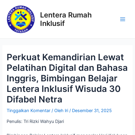
Lewati
ke
Lentera Rumah
konten
Inklusif
Main
Men
Perkuat Kemandirian Lewat
Pelatihan Digital dan Bahasa
Inggris, Bimbingan Belajar
Lentera Inklusif Wisuda 30
Difabel Netra
Tinggalkan Komentar
/ Oleh
lri
/
Desember 31, 2025
Penulis: Tri Rizki Wahyu Djari